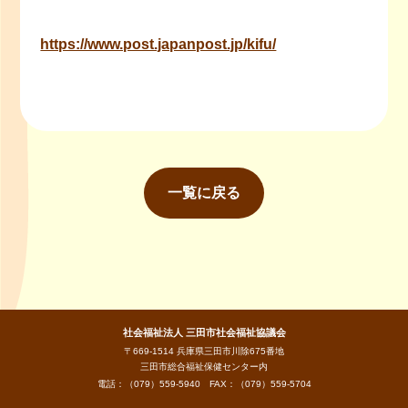
https://www.post.japanpost.jp/kifu/
一覧に戻る
社会福祉法人 三田市社会福祉協議会
〒669-1514 兵庫県三田市川除675番地
三田市総合福祉保健センター内
電話：
（079）559-5940
FAX：（079）559-5704