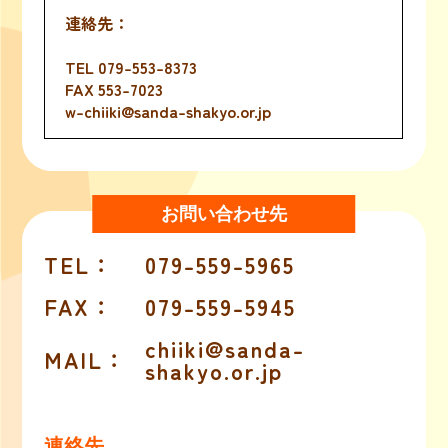
TEL
079-553-8373
FAX 553-7023
w-chiiki@sanda-shakyo.or.jp
お問い合わせ先
TEL
：
079-559-5965
FAX
：
079-559-5945
chiiki@sanda-
MAIL
：
shakyo.or.jp
連絡先