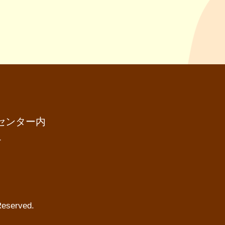
センター内
4
served.