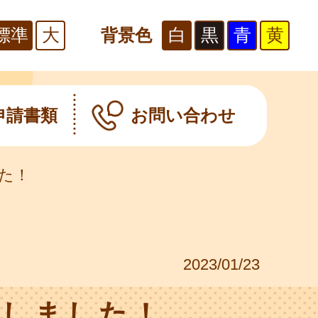
標準
大
白
黒
青
黄
背景色
申請書類
お問い合わせ
た！
2023/01/23
催しました！