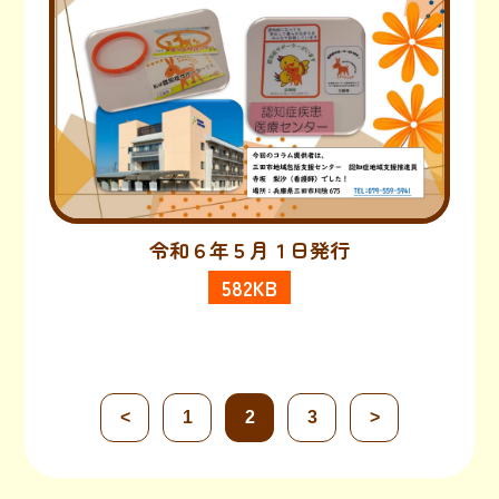
令和６年５月１日発行
582KB
<
1
2
3
>