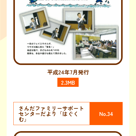
平成24年7月発行
2.3MB
さんだファミリーサポート
センターだより「はぐく
No.34
む」