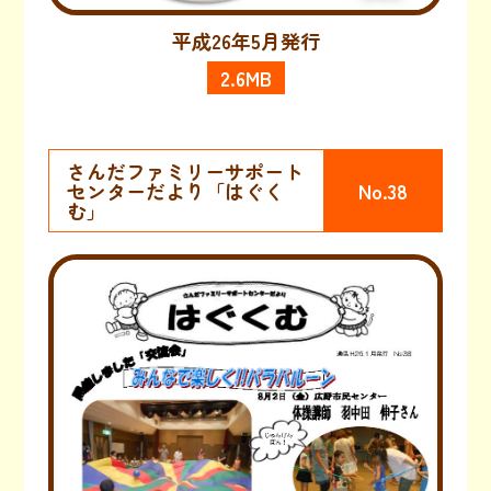
平成26年5月発行
2.6MB
さんだファミリーサポート
センターだより「はぐく
No.38
む」