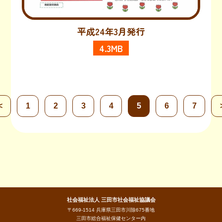
平成24年3月発行
4.3MB
<
1
2
3
4
5
6
7
社会福祉法人 三田市社会福祉協議会
〒669-1514 兵庫県三田市川除675番地
三田市総合福祉保健センター内